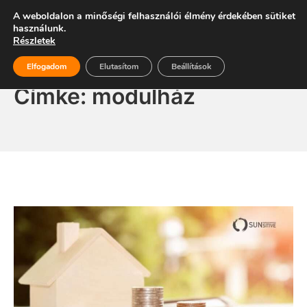
Skip
Energiaszabadság
A weboldalon a minőségi felhasználói élmény érdekében sütiket
Mo
to
használunk.
Részletek
content
Elfogadom
Elutasítom
Beállítások
Címke:
modulház