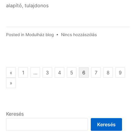
alapító, tulajdonos
a(z)
Posted in
Modulház blog
•
Nincs hozzászólás
Innovatív
befektetési
lehetőség
és
jövedelemforrás
Bejegyzések
«
1
…
3
4
5
6
7
8
9
bejegyzéshez
lapozása
»
Keresés
Keresés