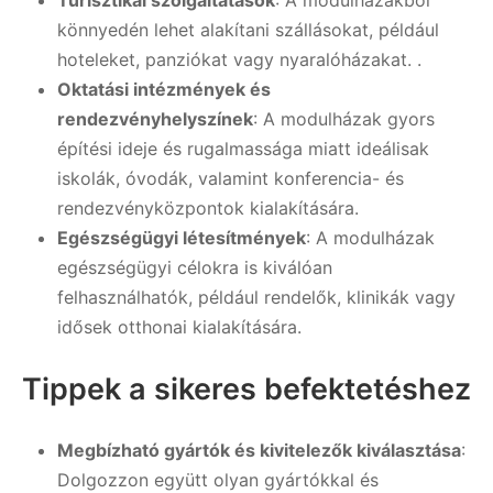
Turisztikai szolgáltatások
: A modulházakból
könnyedén lehet alakítani szállásokat, például
hoteleket, panziókat vagy nyaralóházakat. .
Oktatási intézmények és
rendezvényhelyszínek
: A modulházak gyors
építési ideje és rugalmassága miatt ideálisak
iskolák, óvodák, valamint konferencia- és
rendezvényközpontok kialakítására.
Egészségügyi létesítmények
: A modulházak
egészségügyi célokra is kiválóan
felhasználhatók, például rendelők, klinikák vagy
idősek otthonai kialakítására.
Tippek a sikeres befektetéshez
Megbízható gyártók és kivitelezők kiválasztása
:
Dolgozzon együtt olyan gyártókkal és