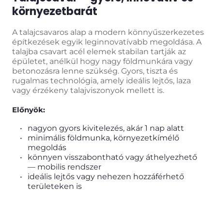
környezetbarát
A talajcsavaros alap a modern könnyűszerkezetes 
építkezések egyik leginnovatívabb megoldása. A 
talajba csavart acél elemek stabilan tartják az 
épületet, anélkül hogy nagy földmunkára vagy 
betonozásra lenne szükség. Gyors, tiszta és 
rugalmas technológia, amely ideális lejtős, laza 
vagy érzékeny talajviszonyok mellett is.
Előnyök:
nagyon gyors kivitelezés, akár 1 nap alatt
minimális földmunka, környezetkímélő 
megoldás
könnyen visszabontható vagy áthelyezhető 
— mobilis rendszer
ideális lejtős vagy nehezen hozzáférhető 
területeken is