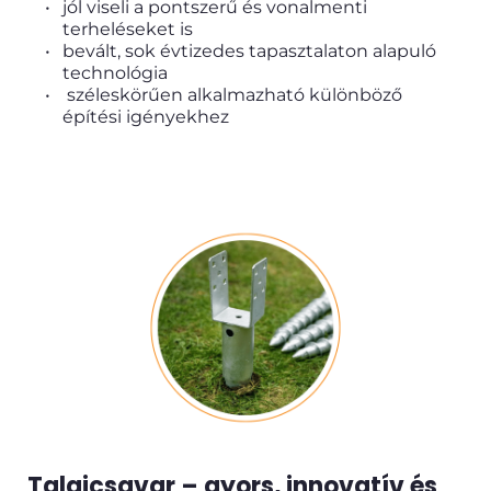
jól viseli a pontszerű és vonalmenti 
terheléseket is
bevált, sok évtizedes tapasztalaton alapuló 
technológia
 széleskörűen alkalmazható különböző 
építési igényekhez
Talajcsavar – gyors, innovatív és 