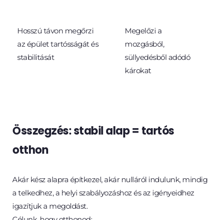
03
04
Hosszú távon megőrzi 
Megelőzi a 
az épület tartósságát és 
mozgásból, 
stabilitását
süllyedésből adódó 
károkat
Összegzés: stabil alap = tartós 
otthon
Akár kész alapra építkezel, akár nulláról indulunk, mindig 
a telkedhez, a helyi szabályozáshoz és az igényeidhez 
igazítjuk a megoldást.
Célunk, hogy otthonod: