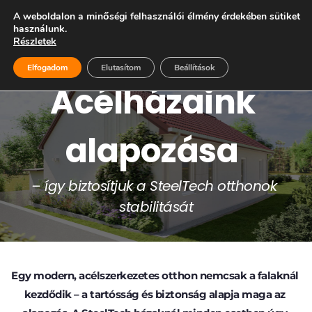
A weboldalon a minőségi felhasználói élmény érdekében sütiket
06 28 999 400
használunk.
Részletek
Elfogadom
Elutasítom
Beállítások
Acélházaink 
alapozása
– így biztosítjuk a SteelTech otthonok 
stabilitását
Egy modern, acélszerkezetes otthon nemcsak a falaknál 
kezdődik – a tartósság és biztonság alapja maga az 