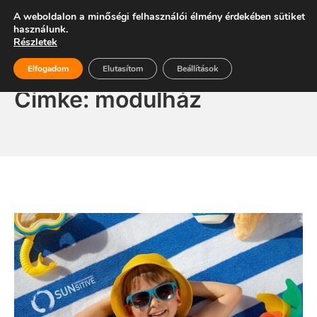
Skip
Energiaszabadság
A weboldalon a minőségi felhasználói élmény érdekében sütiket
Mo
to
használunk.
Részletek
content
Elfogadom
Elutasítom
Beállítások
Címke:
modulház