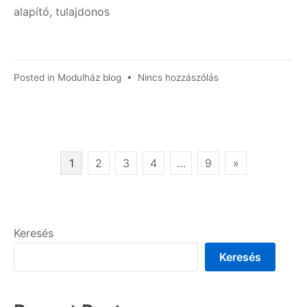
alapító, tulajdonos
a(z)
Posted in
Modulház blog
•
Nincs hozzászólás
Zökkenőmentes
építkezés,
pihentető
nyaralás
bejegyzéshez
Bejegyzések
1
2
3
4
…
9
»
lapozása
Keresés
Keresés