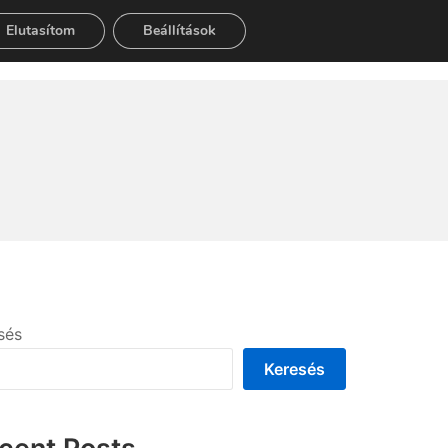
Elutasítom
Beállítások
Search
sés
Keresés