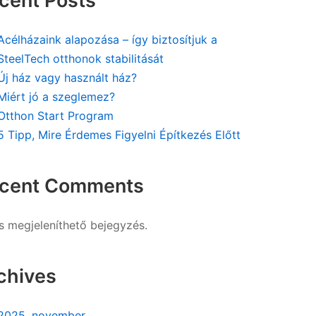
cent Posts
Acélházaink alapozása – így biztosítjuk a
SteelTech otthonok stabilitását
Új ház vagy használt ház?
Miért jó a szeglemez?
Otthon Start Program
5 Tipp, Mire Érdemes Figyelni Építkezés Előtt
cent Comments
s megjeleníthető bejegyzés.
chives
2025. november