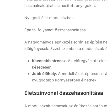
használnak újrahasznosított anyagokat.
Nyugodt élet modulházban
Építési folyamat összehasonlítása
A hagyományos építkezés során az építési h
időigényesek. Ezzel szemben a modulházak é
Kevesebb stressz
: Az előregyártott el
késedelem.
Jobb élőhely
: A modulházak építése sorá
nyugodtabb környezetben élhetnek.
Életszínvonal összehasonlítása
A modulházak nemcsak az építkezés során ny