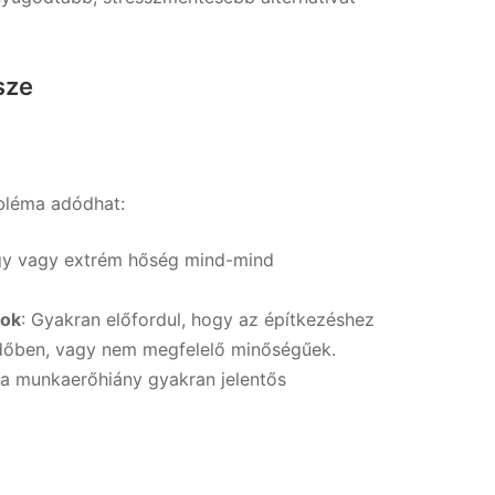
sze
bléma adódhat:
agy vagy extrém hőség mind-mind
gok
: Gyakran előfordul, hogy az építkezéshez
őben, vagy nem megfelelő minőségűek.
s a munkaerőhiány gyakran jelentős