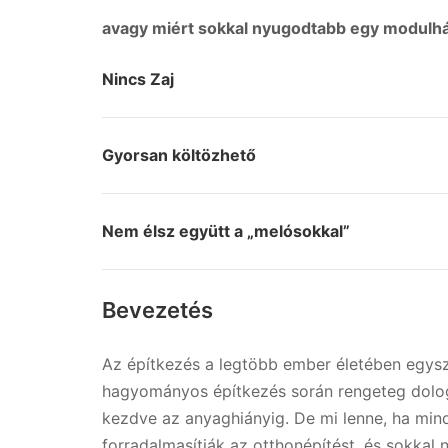
avagy miért sokkal nyugodtabb egy modulhá
Nincs Zaj
Gyorsan költözhető
Nem élsz együtt a „melósokkal”
Bevezetés
Az építkezés a legtöbb ember életében egysz
hagyományos építkezés során rengeteg dolog 
kezdve az anyaghiányig. De mi lenne, ha min
forradalmasítják az otthonépítést, és sokkal