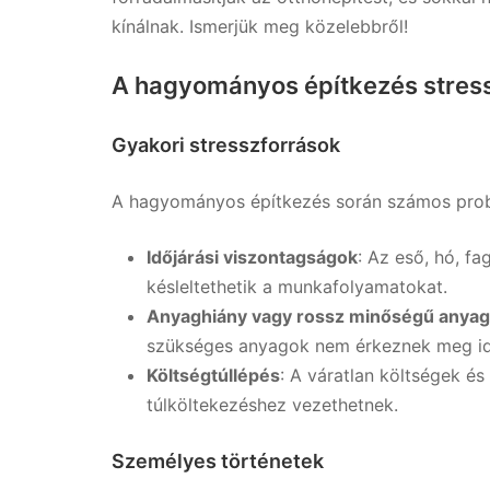
kínálnak. Ismerjük meg közelebbről!
A hagyományos építkezés stres
Gyakori stresszforrások
A hagyományos építkezés során számos pro
Időjárási viszontagságok
: Az eső, hó, f
késleltethetik a munkafolyamatokat.
Anyaghiány vagy rossz minőségű anya
szükséges anyagok nem érkeznek meg id
Költségtúllépés
: A váratlan költségek é
túlköltekezéshez vezethetnek.
Személyes történetek