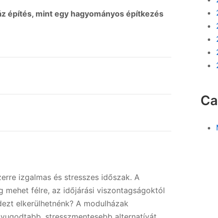
z építés, mint egy hagyományos építkezés
Ca
erre izgalmas és stresszes időszak. A
mehet félre, az időjárási viszontagságoktól
dezt elkerülhetnénk? A modulházak
 nyugodtabb, stresszmentesebb alternatívát