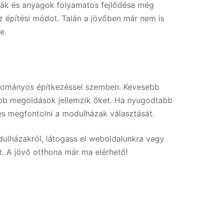
iák és anyagok folyamatos fejlődése még
z építési módot. Talán a jövőben már nem is
e.
yományos építkezéssel szemben. Kevesebb
tóbb megoldások jellemzik őket. Ha nyugodtabb
s megfontolni a modulházak választását.
ulházakról, látogass el weboldalunkra vagy
t. A jövő otthona már ma elérhető!