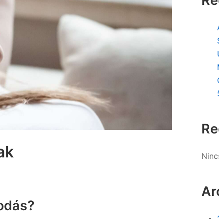
Re
Re
ak
Ninc
Ar
kodás?