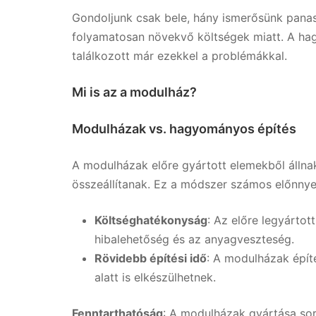
Gondoljunk csak bele, hány ismerősünk pana
folyamatosan növekvő költségek miatt. A ha
találkozott már ezekkel a problémákkal.
Mi is az a modulház?
Modulházak vs. hagyományos építés
A modulházak előre gyártott elemekből állna
összeállítanak. Ez a módszer számos előnnyel
Költséghatékonyság
: Az előre legyárto
hibalehetőség és az anyagveszteség.
Rövidebb építési idő
: A modulházak építé
alatt is elkészülhetnek.
Fenntarthatóság
: A modulházak gyártása sor