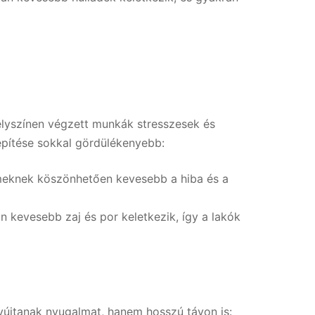
elyszínen végzett munkák stresszesek és
pítése sokkal gördülékenyebb:
emeknek köszönhetően kevesebb a hiba és a
n kevesebb zaj és por keletkezik, így a lakók
újtanak nyugalmat, hanem hosszú távon is: