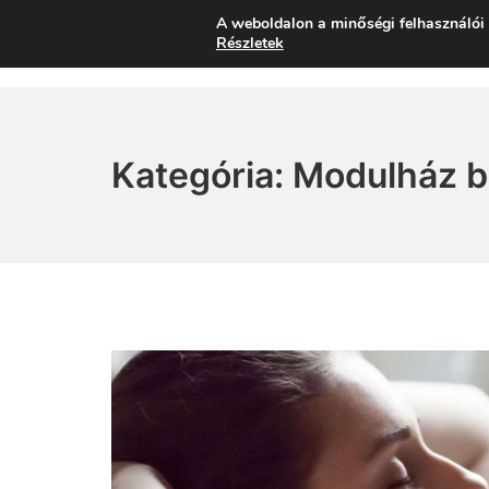
Skip
A weboldalon a minőségi felhasználói 
Energiaszabadság
to
Részletek
content
Kategória:
Modulház b