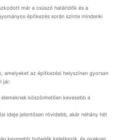
szkodott már a csúszó határidők és a
gyományos építkezés során szinte mindenki
k, amelyeket az építkezési helyszínen gyorsan
 jár:
tt elemeknek köszönhetően kevesebb a
si ideje jelentősen rövidebb, akár néhány hét
án kevesebb hulladék keletkezik, és gyakran