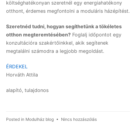
költséghatékonyan szeretnél egy energiahatékony
otthont, érdemes megfontolni a moduláris házépítést.
Szeretnéd tudni, hogyan segíthetünk a tökéletes
otthon megteremtésében?
Foglalj időpontot egy
konzultációra szakértőinkkel, akik segítenek
megtalálni számodra a legjobb megoldást.
ÉRDEKEL
Horváth Attila
alapító, tulajdonos
a(z)
Posted in
Modulház blog
•
Nincs hozzászólás
A
klasszikus