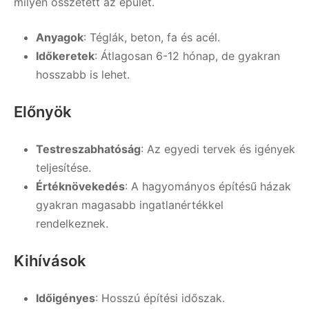
milyen összetett az épület.
Anyagok
: Téglák, beton, fa és acél.
Időkeretek
: Átlagosan 6-12 hónap, de gyakran
hosszabb is lehet.
Előnyök
Testreszabhatóság
: Az egyedi tervek és igények
teljesítése.
Értéknövekedés
: A hagyományos építésű házak
gyakran magasabb ingatlanértékkel
rendelkeznek.
Kihívások
Időigényes
: Hosszú építési időszak.