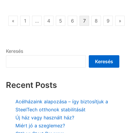
és
a
modern:
Bejegyzések
«
1
…
4
5
6
7
8
9
»
hagyományos
lapozása
építkezés
kontra
moduláris
Keresés
házak
bejegyzéshez
Keresés
Recent Posts
Acélházaink alapozása – így biztosítjuk a
SteelTech otthonok stabilitását
Új ház vagy használt ház?
Miért jó a szeglemez?