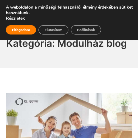
Skip
Energiaszabadság
A weboldalon a minőségi felhasználói élmény érdekében sütiket
Mo
to
használunk.
Részletek
content
Elfogadom
Elutasítom
Beállítások
Kategória:
Modulház blog