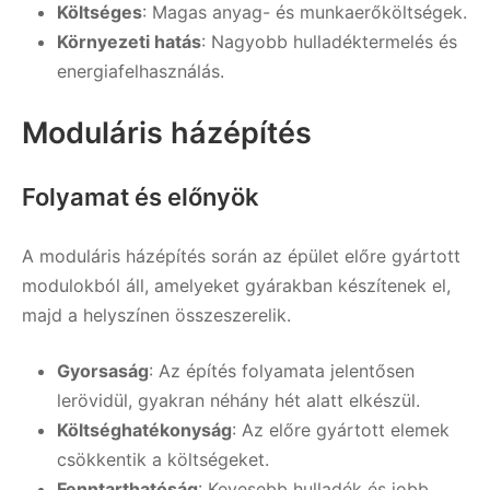
Költséges
: Magas anyag- és munkaerőköltségek.
Környezeti hatás
: Nagyobb hulladéktermelés és
energiafelhasználás.
Moduláris házépítés
Folyamat és előnyök
A moduláris házépítés során az épület előre gyártott
modulokból áll, amelyeket gyárakban készítenek el,
majd a helyszínen összeszerelik.
Gyorsaság
: Az építés folyamata jelentősen
lerövidül, gyakran néhány hét alatt elkészül.
Költséghatékonyság
: Az előre gyártott elemek
csökkentik a költségeket.
Fenntarthatóság
: Kevesebb hulladék és jobb