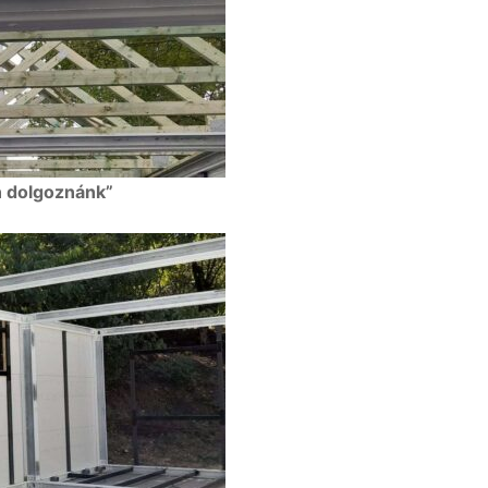
n dolgoznánk”