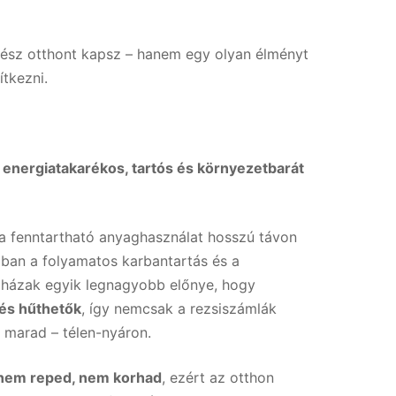
kész otthont kapsz – hanem egy olyan élményt
ítkezni.
m
energiatakarékos, tartós és környezetbarát
 a fenntartható anyaghasználat hosszú távon
zban a folyamatos karbantartás és a
élházak egyik legnagyobb előnye, hogy
 és hűthetők
, így nemcsak a rezsiszámlák
 marad – télen-nyáron.
nem reped, nem korhad
, ezért az otthon