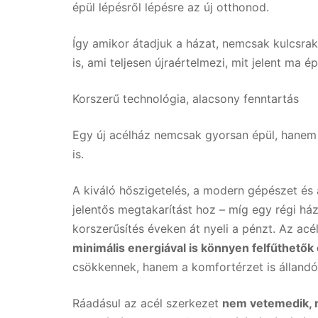
épül lépésről lépésre az új otthonod.
Így amikor átadjuk a házat, nemcsak kulcsra
is, ami teljesen újraértelmezi, mit jelent ma ép
Korszerű technológia, alacsony fenntartás
Egy új acélház nemcsak gyorsan épül, hane
is.
A kiváló hőszigetelés, a modern gépészet és
jelentős megtakarítást hoz – míg egy régi há
korszerűsítés éveken át nyeli a pénzt. Az ac
minimális energiával is könnyen felfűthetők
csökkennek, hanem a komfortérzet is állandó
Ráadásul az acél szerkezet
nem vetemedik, 