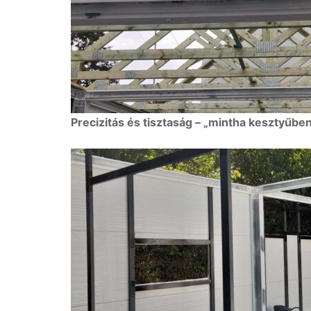
Precizitás és tisztaság – „mintha kesztyűbe