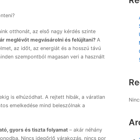
Re
önteni?
ink otthonát, az első nagy kérdés szinte
már meglévőt megvásárolni és felújítani?
A
lmet, az időt, az energiát és a hosszú távú
nden szempontból magasan veri a használt
Re
kig is elhúzódhat. A rejtett hibák, a váratlan
Ninc
atos emelkedése mind beleszólnak a
Ar
tó, gyors és tiszta folyamat
– akár néhány
honodba. Nincs idegőrlő várakozás, nincs por