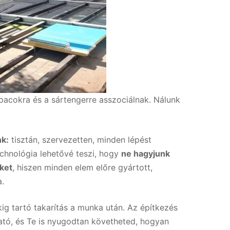
pacokra és a sártengerre asszociálnak. Nálunk
nk:
tisztán, szervezetten, minden lépést
chnológia lehetővé teszi, hogy
ne hagyjunk
ket
, hiszen minden elem előre gyártott,
a.
kig tartó takarítás a munka után. Az építkezés
ható, és Te is nyugodtan követheted, hogyan