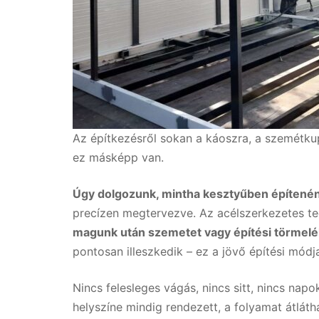
Az építkezésről sokan a káoszra, a szemétku
ez másképp van.
Úgy dolgozunk, mintha kesztyűben építené
precízen megtervezve. Az acélszerkezetes te
magunk után szemetet vagy építési törmelé
pontosan illeszkedik – ez a jövő építési módj
Nincs felesleges vágás, nincs sitt, nincs napo
helyszíne mindig rendezett, a folyamat átlát