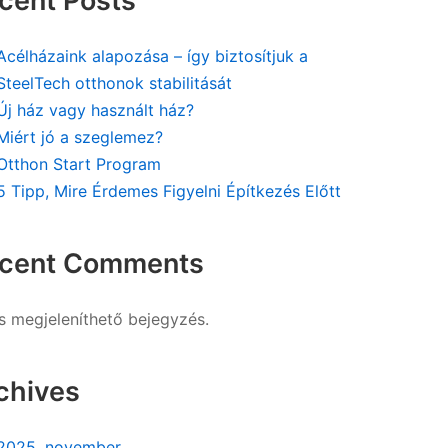
cent Posts
Acélházaink alapozása – így biztosítjuk a
SteelTech otthonok stabilitását
Új ház vagy használt ház?
Miért jó a szeglemez?
Otthon Start Program
5 Tipp, Mire Érdemes Figyelni Építkezés Előtt
cent Comments
s megjeleníthető bejegyzés.
chives
2025. november