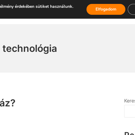
élmény érdekében sütiket használunk.
Elfogadom
 technológia
ház?
Kere