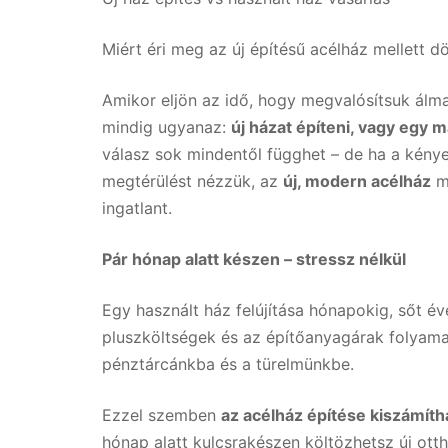
Miért éri meg az új építésű acélház mellett d
Amikor eljön az idő, hogy megvalósítsuk álma
mindig ugyanaz:
új házat építeni, vagy egy 
válasz sok mindentől függhet – de ha a kénye
megtérülést nézzük, az
új, modern acélház
mi
ingatlant.
Pár hónap alatt készen – stressz nélkül
Egy használt ház felújítása hónapokig, sőt éve
pluszköltségek és az építőanyagárak folyam
pénztárcánkba és a türelmünkbe.
Ezzel szemben
az acélház építése kiszámítha
hónap alatt kulcsrakészen költözhetsz új ott