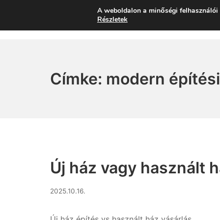
Skip
A weboldalon a minőségi felhasználói 
Energiaszabadság
to
Részletek
content
Címke:
modern építési
Új ház vagy használt 
2026.06.11.
2025.10.16.
Új ház építés vs használt ház vásárlás