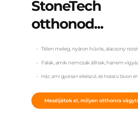
StoneTech 
otthonod...
Télen meleg, nyáron hűvös, alacsony rezsi
Falak, amik nemcsak állnak, hanem vigyá
Ház, ami gyorsan elkészül, és hosszú távon ér
Meséljétek el, milyen otthonra vágyt