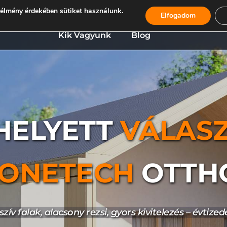
élmény érdekében sütiket használunk.
zaink
Személyes Konzultáció
Ingatlanbefekte
Elfogadom
Kik Vagyunk
Blog
HELYETT 
VÁLASZ
TONE
TECH
 OTTH
zív falak, alacsony rezsi, gyors kivitelezés – évtized