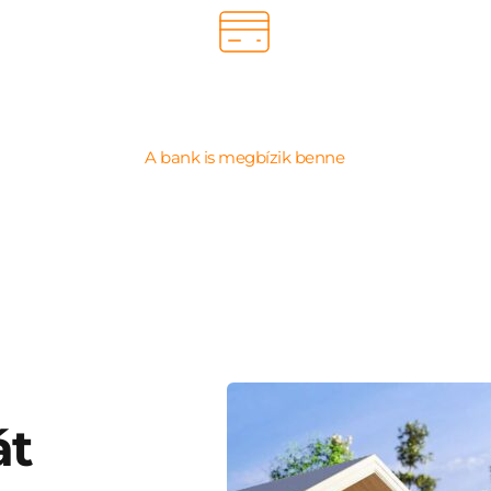
Építési hitel
A bank is megbízik benne
t 