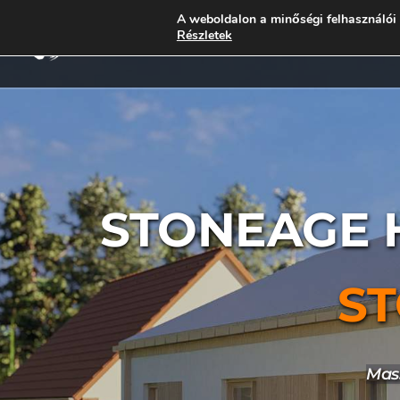
A weboldalon a minőségi felhasználói 
Kivitelezés alatti há
Részletek
STONEAGE 
S
Mass