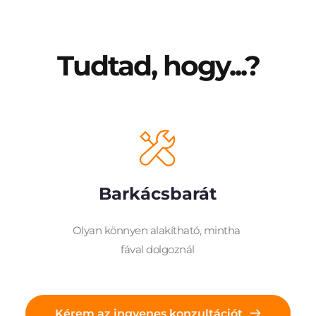
Tudtad, hogy...?
Barkácsbarát
 
Olyan könnyen alakítható, mintha 
fával dolgoznál
Kérem az ingyenes konzultációt