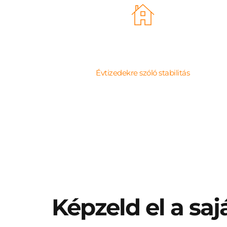
40 cm Ytong fal
Évtizedekre szóló stabilitás
Képzeld el a sajá