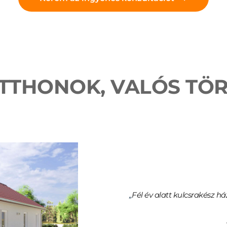
TTHONOK, VALÓS TÖ
„
Fél év alatt kulcsrakész há