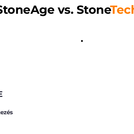
StoneAge vs. Stone
Tec
E
kezés
Gyors kivit
Akár 30%-k
 
Egészsége