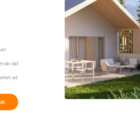
vel
znak rád
téket ad 
ok