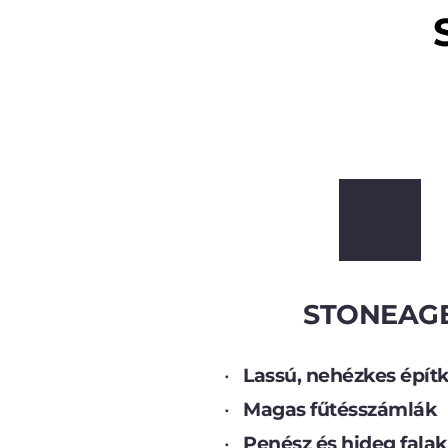
STONEAG
Lassú, nehézkes épít
Magas fűtésszámlák
Penész és hideg falak