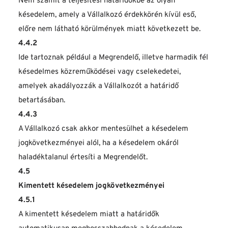
Nem számít a teljesítési határidőkbe az olyan 
késedelem, amely a Vállalkozó érdekkörén kívül eső, 
előre nem látható körülmények miatt következett be.
4.4.2
Ide tartoznak például a Megrendelő, illetve harmadik fél 
késedelmes közreműködései vagy cselekedetei, 
amelyek akadályozzák a Vállalkozót a határidő 
betartásában.
4.4.3
A Vállalkozó csak akkor mentesülhet a késedelem 
jogkövetkezményei alól, ha a késedelem okáról 
haladéktalanul értesíti a Megrendelőt.
4.5
Kimentett késedelem jogkövetkezményei
4.5.1
A kimentett késedelem miatt a határidők 