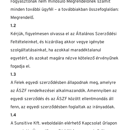
Fogyasztónak nem minősülő Megrendelőnek számít 
minden további ügyfél – a továbbiakban összefoglalóan: 
Megrendelő.
1.2
Kérjük, figyelmesen olvassa el az Általános Szerződési 
Feltételeinket, és kizárólag akkor vegye igénybe 
szolgáltatásainkat, ha azokkal maradéktalanul 
egyetért, és azokat magára nézve kötelező érvényűnek 
fogadja el.
1.3
A Felek egyedi szerződésben állapodnak meg, amelyre 
az ÁSZF rendelkezései alkalmazandók. Amennyiben az 
egyedi szerződés és az ÁSZF között ellentmondás áll 
fenn, az egyedi szerződésben foglaltak az irányadóak.
1.4
A Sunsitive Kft. weboldalán elérhető Kapcsolat űrlapon 