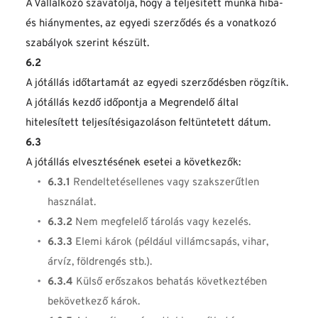
A Vállalkozó szavatolja, hogy a teljesített munka hiba- 
és hiánymentes, az egyedi szerződés és a vonatkozó 
szabályok szerint készült.
6.2
A jótállás időtartamát az egyedi szerződésben rögzítik. 
A jótállás kezdő időpontja a Megrendelő által 
hitelesített teljesítésigazoláson feltüntetett dátum.
6.3
A jótállás elvesztésének esetei a következők:
6.3.1
 Rendeltetésellenes vagy szakszerűtlen 
használat.
6.3.2
 Nem megfelelő tárolás vagy kezelés.
6.3.3
 Elemi károk (például villámcsapás, vihar, 
árvíz, földrengés stb.).
6.3.4
 Külső erőszakos behatás következtében 
bekövetkező károk.