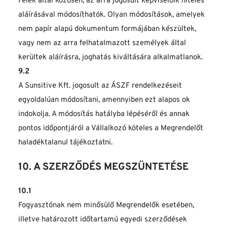
Felek által közösen, az arra jogosult képviselőik hiteles 
aláírásával módosíthatók. Olyan módosítások, amelyek 
nem papír alapú dokumentum formájában készültek, 
vagy nem az arra felhatalmazott személyek által 
kerültek aláírásra, joghatás kiváltására alkalmatlanok.
9.2
A Sunsitive Kft. jogosult az ÁSZF rendelkezéseit 
egyoldalúan módosítani, amennyiben ezt alapos ok 
indokolja. A módosítás hatályba lépéséről és annak 
pontos időpontjáról a Vállalkozó köteles a Megrendelőt 
haladéktalanul tájékoztatni.
10. A SZERZŐDÉS MEGSZÜNTETÉSE
10.1
Fogyasztónak nem minősülő Megrendelők esetében, 
illetve határozott időtartamú egyedi szerződések 