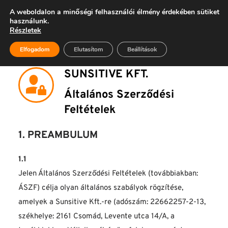
A weboldalon a minőségi felhasználói élmény érdekében sütiket
06 28 999 400
használunk.
Részletek
Elfogadom
Elutasítom
Beállítások
SUNSITIVE KFT. 
Általános Szerződési 
Feltételek
1. PREAMBULUM
1.1 
Jelen Általános Szerződési Feltételek (továbbiakban: 
ÁSZF) célja olyan általános szabályok rögzítése, 
amelyek a Sunsitive Kft.-re (adószám: 22662257-2-13, 
székhelye: 2161 Csomád, Levente utca 14/A, a 