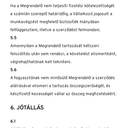
Ha a Megrendelő nem teljesíti fizetési kötelezettségét 
a számlán szereplő határidőig, a Vállalkozó jogosult a 
munkavégzést megfelelő biztosíték hiányában 
felfüggeszteni, illetve a szerződést felmondani.
5.5
Amennyiben a Megrendelő tartozását kétszeri 
felszólítás után sem rendezi, a követelést elismertként, 
végrehajthatónak kell tekinteni.
5.6
A fogyasztónak nem minősülő Megrendelő a szerződés 
aláírásával elismeri a tartozás összegszerűségét, és 
készfizető kezességet vállal az összeg megfizetéséért.
6. JÓTÁLLÁS
6.1