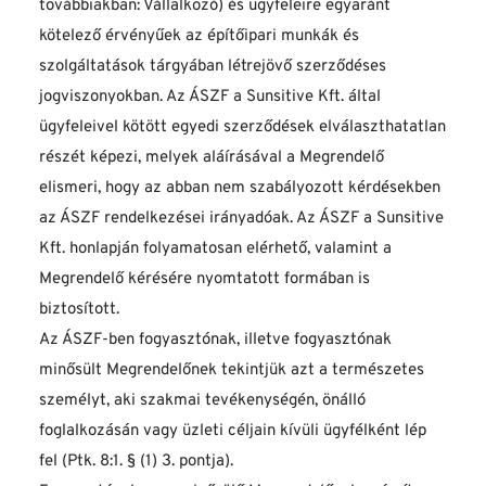
továbbiakban: Vállalkozó) és ügyfeleire egyaránt 
kötelező érvényűek az építőipari munkák és 
szolgáltatások tárgyában létrejövő szerződéses 
jogviszonyokban. Az ÁSZF a Sunsitive Kft. által 
ügyfeleivel kötött egyedi szerződések elválaszthatatlan 
részét képezi, melyek aláírásával a Megrendelő 
elismeri, hogy az abban nem szabályozott kérdésekben 
az ÁSZF rendelkezései irányadóak. Az ÁSZF a Sunsitive 
Kft. honlapján folyamatosan elérhető, valamint a 
Megrendelő kérésére nyomtatott formában is 
biztosított.
Az ÁSZF-ben fogyasztónak, illetve fogyasztónak 
minősült Megrendelőnek tekintjük azt a természetes 
személyt, aki szakmai tevékenységén, önálló 
foglalkozásán vagy üzleti céljain kívüli ügyfélként lép 
fel (Ptk. 8:1. § (1) 3. pontja).