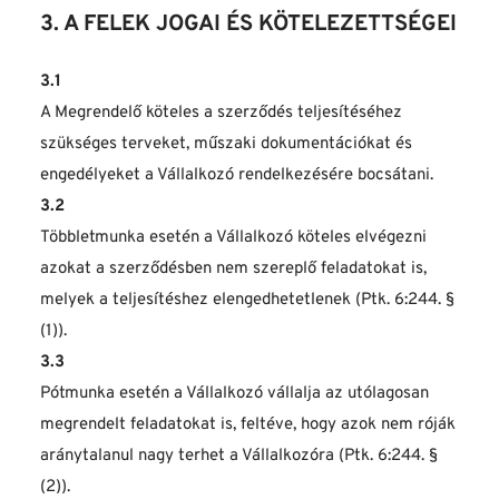
3. A FELEK JOGAI ÉS KÖTELEZETTSÉGEI
3.1
A Megrendelő köteles a szerződés teljesítéséhez 
szükséges terveket, műszaki dokumentációkat és 
engedélyeket a Vállalkozó rendelkezésére bocsátani.
3.2
Többletmunka esetén a Vállalkozó köteles elvégezni 
azokat a szerződésben nem szereplő feladatokat is, 
melyek a teljesítéshez elengedhetetlenek (Ptk. 6:244. § 
(1)).
3.3
Pótmunka esetén a Vállalkozó vállalja az utólagosan 
megrendelt feladatokat is, feltéve, hogy azok nem róják 
aránytalanul nagy terhet a Vállalkozóra (Ptk. 6:244. § 
(2)).