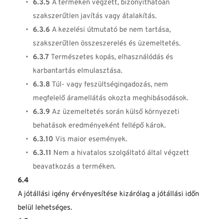
6.3.5
 A terméken végzett, bizonyíthatóan 
szakszerűtlen javítás vagy átalakítás.
6.3.6
 A kezelési útmutató be nem tartása, 
szakszerűtlen összeszerelés és üzemeltetés.
6.3.7
 Természetes kopás, elhasználódás és 
karbantartás elmulasztása.
6.3.8
 Túl- vagy feszültségingadozás, nem 
megfelelő áramellátás okozta meghibásodások.
6.3.9
 Az üzemeltetés során külső környezeti 
behatások eredményeként fellépő károk.
6.3.10
 Vis maior események.
6.3.11
 Nem a hivatalos szolgáltató által végzett 
beavatkozás a terméken.
6.4
A jótállási igény érvényesítése kizárólag a jótállási időn 
belül lehetséges.