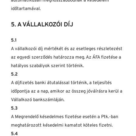
automatikusan meghosszabbodnak a késedelem 
időtartamával.
5. A VÁLLALKOZÓI DÍJ
5.1
A vállalkozói díj mértékét és az esetleges részletezést 
az egyedi szerződés határozza meg. Az ÁFA fizetése a 
hatályos szabályok szerint történik.
5.2
A díjfizetés banki átutalással történik, a teljesítés 
időpontja az a nap, amikor az összeg jóváírásra kerül a 
Vállalkozó bankszámláján.
5.3
A Megrendelő késedelmes fizetése esetén a Ptk.-ban 
meghatározott késedelmi kamatot köteles fizetni.
5.4