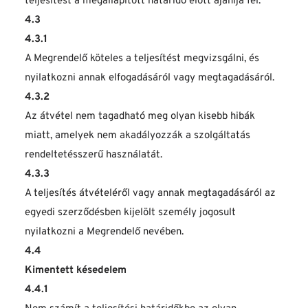
teljesítést a megállapított határidő előtt ajánlja fel.
4.3
4.3.1
A Megrendelő köteles a teljesítést megvizsgálni, és 
nyilatkozni annak elfogadásáról vagy megtagadásáról.
4.3.2
Az átvétel nem tagadható meg olyan kisebb hibák 
miatt, amelyek nem akadályozzák a szolgáltatás 
rendeltetésszerű használatát.
4.3.3
A teljesítés átvételéről vagy annak megtagadásáról az 
egyedi szerződésben kijelölt személy jogosult 
nyilatkozni a Megrendelő nevében.
4.4
Kimentett késedelem
4.4.1