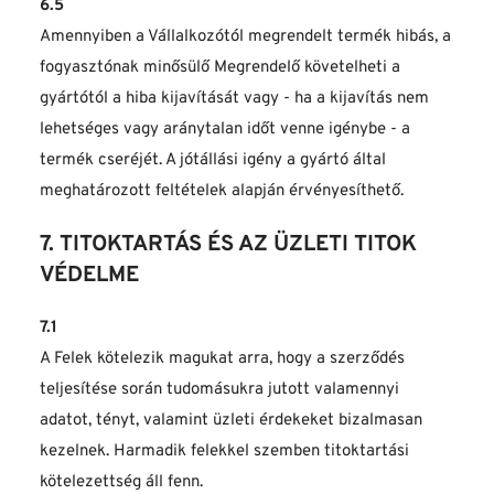
6.5
Amennyiben a Vállalkozótól megrendelt termék hibás, a 
fogyasztónak minősülő Megrendelő követelheti a 
gyártótól a hiba kijavítását vagy - ha a kijavítás nem 
lehetséges vagy aránytalan időt venne igénybe - a 
termék cseréjét. A jótállási igény a gyártó által 
meghatározott feltételek alapján érvényesíthető.
7. TITOKTARTÁS ÉS AZ ÜZLETI TITOK 
VÉDELME
7.1
A Felek kötelezik magukat arra, hogy a szerződés 
teljesítése során tudomásukra jutott valamennyi 
adatot, tényt, valamint üzleti érdekeket bizalmasan 
kezelnek. Harmadik felekkel szemben titoktartási 
kötelezettség áll fenn.