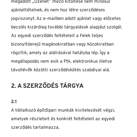
megadott „Üzenet” mező kitöltése nem minősül 
ajánlattételnek, és nem hoz létre szerződéses 
jogviszonyt. Az e-mailben adott ajánlat vagy előzetes 
becslés kizárólag további tárgyalások alapjául szolgál. 
Az egyedi szerződés feltételeit a Felek teljes 
bizonyítóerejű magánokiratban vagy közokiratban 
rögzítik, amely az aláírásával hatályba lép. Így a 
megállapodás nem esik a Ptk. elektronikus illetve 
távollévők közötti szerződéskötés szabályai alá.
2. A SZERZŐDÉS TÁRGYA
2.1
A Vállalkozó építőipari munkák kivitelezését végzi, 
amelyek részleteit és konkrét feltételeit az egyedi 
szerződés tartalmazza.