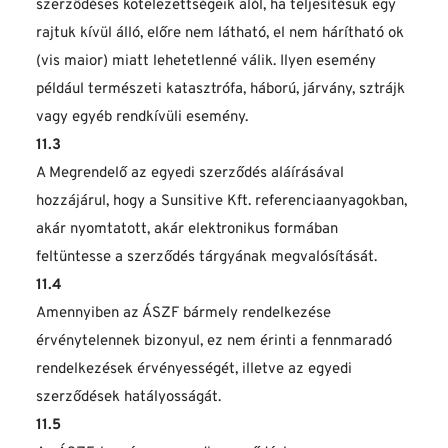
szerződéses kötelezettségeik alól, ha teljesítésük egy 
rajtuk kívül álló, előre nem látható, el nem hárítható ok 
(vis maior) miatt lehetetlenné válik. Ilyen esemény 
például természeti katasztrófa, háború, járvány, sztrájk 
vagy egyéb rendkívüli esemény.
11.3
A Megrendelő az egyedi szerződés aláírásával 
hozzájárul, hogy a Sunsitive Kft. referenciaanyagokban, 
akár nyomtatott, akár elektronikus formában 
feltüntesse a szerződés tárgyának megvalósítását.
11.4
Amennyiben az ÁSZF bármely rendelkezése 
érvénytelennek bizonyul, ez nem érinti a fennmaradó 
rendelkezések érvényességét, illetve az egyedi 
szerződések hatályosságát.
11.5