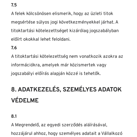
7.5
A felek kölcsönösen elismerik, hogy az üzleti titok 
megsértése súlyos jogi következményekkel járhat. A 
titoktartási kötelezettséget kizárólag jogszabályban 
előírt okokkal lehet feloldani.
7.6
A titoktartási kötelezettség nem vonatkozik azokra az 
információkra, amelyek már közismertek vagy 
jogszabályi előírás alapján közzé is tehetők.
8. ADATKEZELÉS, SZEMÉLYES ADATOK 
VÉDELME
8.1
A Megrendelő, az egyedi szerződés aláírásával, 
hozzájárul ahhoz, hogy személyes adatait a Vállalkozó 