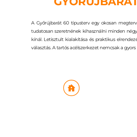
GYŐRÚJBARÁT
A Győrújbarát 60 típusterv egy okosan megterve
tudatosan szeretnének kihasználni minden négyzet
kínál. Letisztult kialakítása és praktikus elren
választás. A tartós acélszerkezet nemcsak a gyors
ALAPVETŐ PARAMÉTEREK
M
Nettó alapterület: 
60 m²
A
Helyiségek
: Amerikai 
E
konyhás nappali, 1 
F