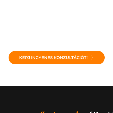
Négyzetméter ár: 
belső kulcsrakész kivitel
zerkezetkész - 
320 000 Ft-
l
kulcsrakész
-
698 000 Ft-
l 
KÉRJ INGYENES KONZULTÁCIÓT!