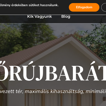
élmény érdekében sütiket használunk.
zaink
Személyes Konzultáció
Ingatlanbefekte
Elfogadom
Kik Vagyunk
Blog
ŐRÚJBARÁT
ezett tér, maximális kihasználtság, minimál