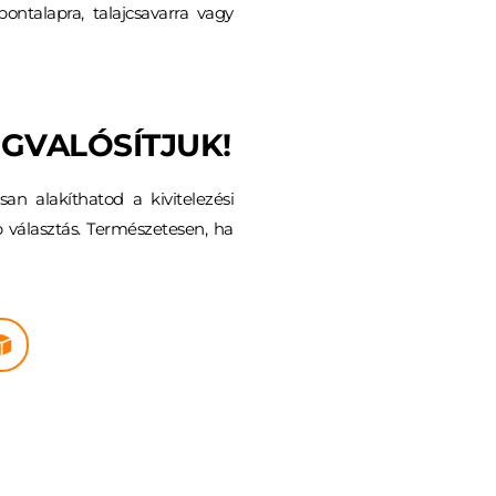
ntalapra, talajcsavarra vagy 
EGVALÓSÍTJUK!
n alakíthatod a kivitelezési 
 választás. Természetesen, ha 
AKÉSZ KIVITEL
 szeretnének eljutni egy 
és védett állapotig.