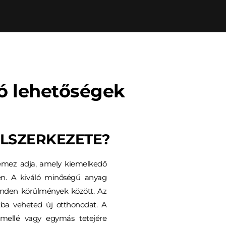
tó lehetőségek
ÉLSZERKEZETE?
llemez adja, amely kiemelkedő 
ben. A kiváló minőségű anyag 
minden körülmények között. Az 
kba veheted új otthonodat. A 
ellé vagy egymás tetejére 