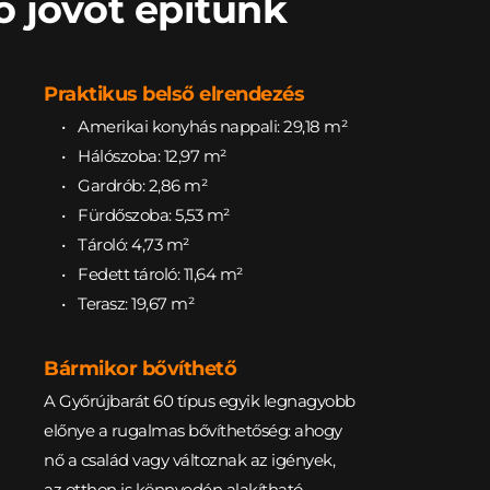
ő jövőt építünk
Praktikus belső elrendezés
Amerikai konyhás nappali: 29,18 m²
Hálószoba: 12,97 m²
Gardrób: 2,86 
m²
Fürdőszoba: 5,53 m²
Tároló: 4,73 
m²
Fedett tároló: 11,64 
m²
Terasz: 19,67 
m²
Bármikor bővíthető
A Győrújbarát 60 típus egyik legnagyobb 
előnye a rugalmas bővíthetőség: ahogy 
nő a család vagy változnak az igények, 
az otthon is könnyedén alakítható 