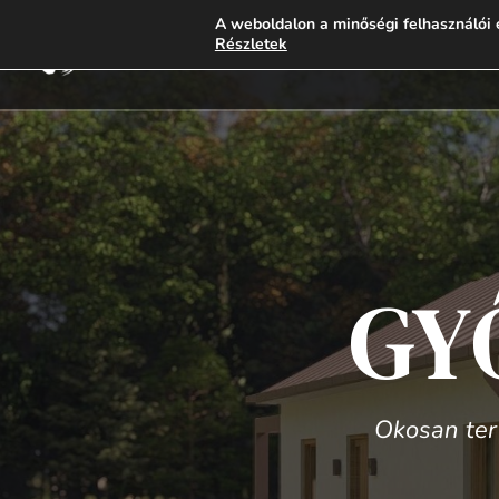
A weboldalon a minőségi felhasználói 
Kivitelezés alatti há
Részletek
GY
Okosan terv