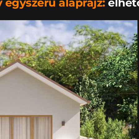
 egyszerű alaprajz:
 élhet