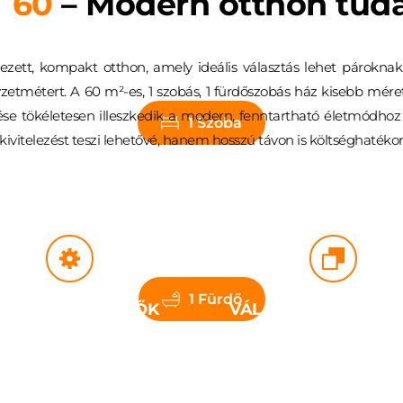
 60
 – Modern otthon tuda
zett, kompakt otthon, amely ideális választás lehet pároknak,
métert. A 60 m²-es, 1 szobás, 1 fürdőszobás ház kisebb mérete e
dezése tökéletesen illeszkedik a modern, fenntartható életmódhoz
1 Szoba
 kivitelezést teszi lehetővé, hanem hosszú távon is költséghaté
1 Fürdő
ŰSZAKI JELLEMZŐK
VÁLASZTHATÓ KIVIT
célvázas technológia
Készültségi szint: 
nergetikai besorolás: 
A+ 
szerkezetkész, külső 
inanszírozás: 
hitelezhető
kulcsrakész, fűtéskész va