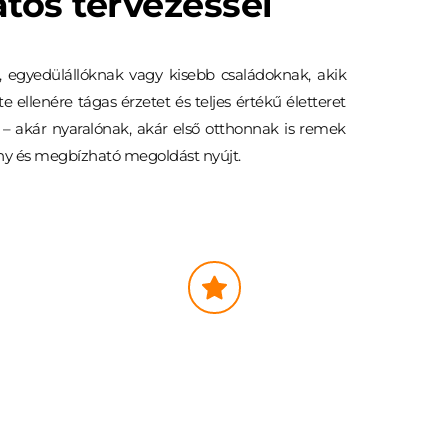
tos tervezéssel
 egyedülállóknak vagy kisebb családoknak, akik 
llenére tágas érzetet és teljes értékű életteret 
 – akár nyaralónak, akár első otthonnak is remek 
kony és megbízható megoldást nyújt.
ELEK
VÁLASZTHATÓ EXTRÁK
Na
pelemes rendszer 
K
líma, hőszivattyú 
gy 
F
edett kocsibeálló, garázs