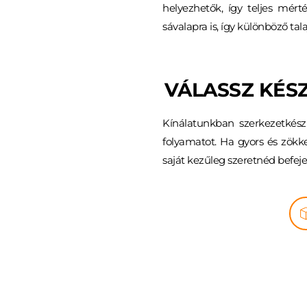
helyezhetők, így teljes mért
sávalapra is, így különböző t
VÁLASSZ KÉSZ
Kínálatunkban szerkezetkész 
folyamatot. Ha gyors és zökke
saját kezűleg szeretnéd befeje
SZERKEZETK
Akkor jó választás, ha biz
további lépések egy részét