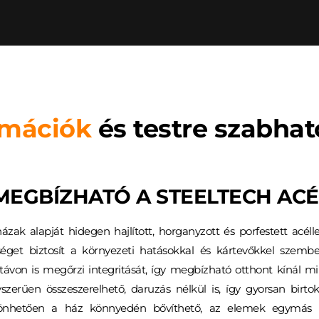
rmációk
 és testre szabha
MEGBÍZHATÓ A STEELTECH AC
ázak alapját hidegen hajlított, horganyzott és porfestett acé
ességet biztosít a környezeti hatásokkal és kártevőkkel szem
 távon is megőrzi integritását, így megbízható otthont kínál 
szerűen összeszerelhető, daruzás nélkül is, így gyorsan birto
szönhetően a ház könnyedén bővíthető, az elemek egymás m