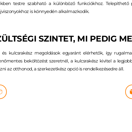
ékben testre szabható a különböző funkciókhoz. Telepíthető po
alajviszonyokhoz is könnyedén alkalmazkodik.
ÜLTSÉGI SZINTET, MI PEDIG M
és kulcsrakész megoldások egyaránt elérhetők, így rugalmasa
nőmentes beköltözést szeretnél, a kulcsrakész kivitel a legjobb
zni az otthonod, a szerkezetkész opció is rendelkezésedre áll.
ÉSZ KIVITEL
KÜLSŐ KULCSR
tos alapot szeretne, és a 
Azoknak, akik gyorsabban
 saját tempóban szervezné.
kívülről már kész 