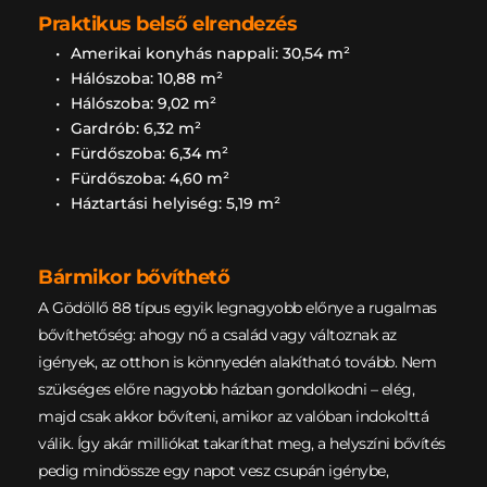
Praktikus belső elrendezés
Amerikai konyhás nappali: 30,54 m²
Hálószoba: 10,88 m²
Hálószoba: 9,02 m²
Gardrób: 6,32 
m²
Fürdőszoba: 6,34 m²
Fürdőszoba: 4,60 m²
Háztartási helyiség: 5,19 
m²
Bármikor bővíthető
A Gödöllő 88 típus egyik legnagyobb előnye a rugalmas 
bővíthetőség: ahogy nő a család vagy változnak az 
igények, az otthon is könnyedén alakítható tovább. Nem 
szükséges előre nagyobb házban gondolkodni – elég, 
majd csak akkor bővíteni, amikor az valóban indokolttá 
válik. Így akár milliókat takaríthat meg, a helyszíni bővítés 
pedig mindössze egy napot vesz csupán igénybe, 