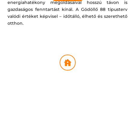
energiahatékony megoldásaival hosszú távon is 
gazdaságos fenntartást kínál. A Gödöllő 88 típusterv 
valódi értéket képvisel – időtálló, élhető és szerethető 
otthon.
ALAPVETŐ PARAMÉTEREK
Nettó alapterület: 
88 m²
Helyiségek
: Amerikai konyhás 
nappali, 2 hálószoba, 2 fürdőszoba, 
háztartási helyiség, gardrób
Elrendezés: 
praktikus, jól szeparált 
terek