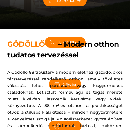
Bruttó 100 m²
GÖDÖLLŐ 88
 – Modern otthon 
Nettó 88 m²
tudatos tervezéssel
A Gödöllő 88 típusterv a modern élethez igazodó, okos 
térszervezéssel rendelkező otthon, amely tökéletes 
2 Szoba
választás lehet pároknak vagy kisgyermekes 
családoknak. Letisztult formavilága és tágas mérete 
miatt kiválóan illeszkedik kertvárosi vagy vidéki 
környezetbe. A 88 m²-es otthon a praktikusságot 
ötvözi a stílusos kialakítással – minden négyzetmétere 
a kényelmet szolgálja. Az acélszerkezet gyors építést 
és kiemelkedő élettartamot biztosít, miközben 
2 Fürdő