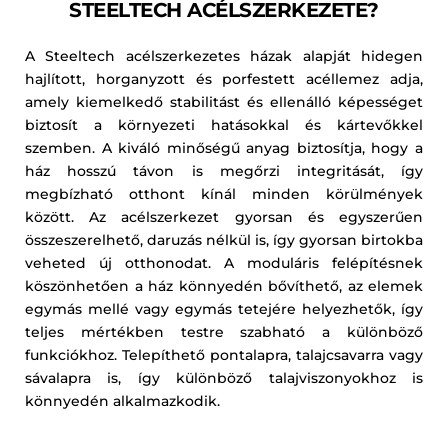
STEELTECH ACÉLSZERKEZETE?
A Steeltech acélszerkezetes házak alapját hidegen 
hajlított, horganyzott és porfestett acéllemez adja, 
amely kiemelkedő stabilitást és ellenálló képességet 
biztosít a környezeti hatásokkal és kártevőkkel 
szemben. A kiváló minőségű anyag biztosítja, hogy a 
ház hosszú távon is megőrzi integritását, így 
megbízható otthont kínál minden körülmények 
között. Az acélszerkezet gyorsan és egyszerűen 
összeszerelhető, daruzás nélkül is, így gyorsan birtokba 
veheted új otthonodat. A moduláris felépítésnek 
köszönhetően a ház könnyedén bővíthető, az elemek 
egymás mellé vagy egymás tetejére helyezhetők, így 
teljes mértékben testre szabható a különböző 
funkciókhoz. Telepíthető pontalapra, talajcsavarra vagy 
sávalapra is, így különböző talajviszonyokhoz is 
könnyedén alkalmazkodik.