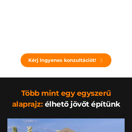
K
líma, hőszivattyú 
Fedett terasz 
F
edett kocsibeálló, garázs
Szauna, jakuzzi
Kérj Ingyenes konzultációt!
Több mint egy egyszerű 
alaprajz:
 élhető jövőt építünk