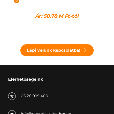
Fűtés indítható
Ár: 
50.78 
M Ft-tól
Lépj velünk kapcsolatba!
Elérhetőségeink
06 28 999 400
info
@energiaszabadsag.hu