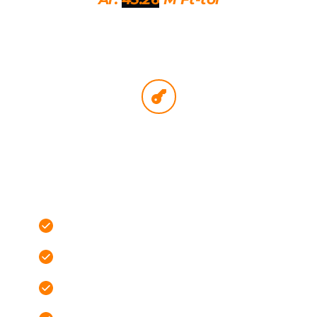
BELSŐ KULCSRAKÉSZ KIVITEL
Azoknak, akik a lehető legkevesebb szervezéssel 
szeretnének eljutni a beköltözés közeli állapotig.
Festés & burkolatok kész
Beltéri nyílászárók készen
Szaniterek beszerelve