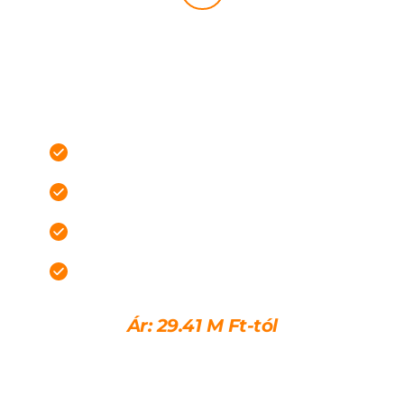
KÜLSŐ KULCSRAKÉSZ KIVITEL
Azoknak, akik gyorsabban szeretnének eljutni egy 
kívülről már kész és védett állapotig.
Nyílászárók beépítve
Tető és bádogozás kész
Külső szigetelés
Homlokzat kész színezés nélkül
Ár: 
29.41 
M Ft-tól