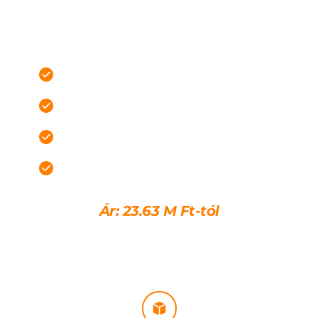
Akkor jó választás, ha biztos alapot szeretne, és a 
további lépések egy részét saját tempóban 
szervezné.
Acélszerkezet összeszerelve
Nyílászárók helye kialakítva
Födém és tető kész
Külső borítás a vázon
Ár: 23.63 M Ft-tól