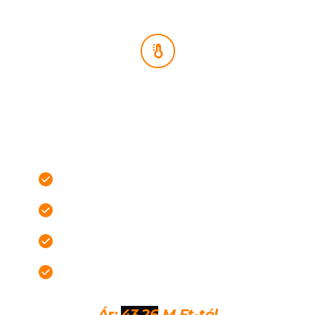
FŰTÉSKÉSZ KIVITEL
Azoknak, akik a legjobb egyensúlyt keresik ár, 
készültség és továbblépési lehetőség között
Gépészet előkészítve
Belső válaszfalak készen
Villanyszerelés kialakítva
Vízszerelés kialakítva
Ár: 
43.26
 M Ft-tól