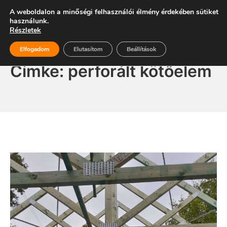
Skip
Energiaszabadság
A weboldalon a minőségi felhasználói élmény érdekében sütiket
Mo
to
használunk.
Részletek
content
Elfogadom
Elutasítom
Beállítások
Címke:
perforált kötőelem