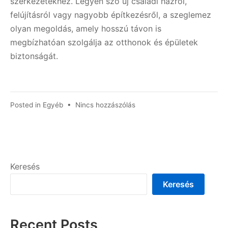
szerkezetekhez. Legyen szó új családi házról,
felújításról vagy nagyobb építkezésről, a szeglemez
olyan megoldás, amely hosszú távon is
megbízhatóan szolgálja az otthonok és épületek
biztonságát.
a(z)
Posted in
Egyéb
•
Nincs hozzászólás
Miért
jó
a
szeglemez?
bejegyzéshez
Keresés
Keresés
Recent Posts