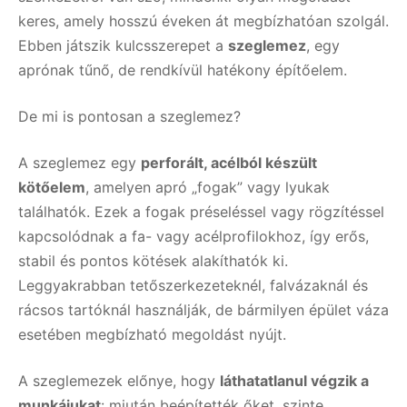
keres, amely hosszú éveken át megbízhatóan szolgál.
Ebben játszik kulcsszerepet a
szeglemez
, egy
aprónak tűnő, de rendkívül hatékony építőelem.
De mi is pontosan a szeglemez?
A szeglemez egy
perforált, acélból készült
kötőelem
, amelyen apró „fogak” vagy lyukak
találhatók. Ezek a fogak préseléssel vagy rögzítéssel
kapcsolódnak a fa- vagy acélprofilokhoz, így erős,
stabil és pontos kötések alakíthatók ki.
Leggyakrabban tetőszerkezeteknél, falvázaknál és
rácsos tartóknál használják, de bármilyen épület váza
esetében megbízható megoldást nyújt.
A szeglemezek előnye, hogy
láthatatlanul végzik a
munkájukat
: miután beépítették őket, szinte