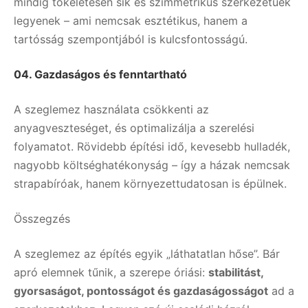
mindig tökéletesen sík és szimmetrikus szerkezetűek
legyenek – ami nemcsak esztétikus, hanem a
tartósság szempontjából is kulcsfontosságú.
04.
Gazdaságos és fenntartható
A szeglemez használata csökkenti az
anyagveszteséget, és optimalizálja a szerelési
folyamatot. Rövidebb építési idő, kevesebb hulladék,
nagyobb költséghatékonyság – így a házak nemcsak
strapabíróak, hanem környezettudatosan is épülnek.
Összegzés
A szeglemez az építés egyik „láthatatlan hőse”. Bár
apró elemnek tűnik, a szerepe óriási:
stabilitást,
gyorsaságot, pontosságot és gazdaságosságot
ad a