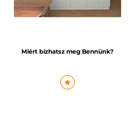
Miért bízhatsz meg Bennünk?
15 év tapasztalat az építőiparban
Tudjuk, hogyan lesz a Pajtaházból energiatakarékos, modern és 
jövedelmező nyaraló – gyorsan és kiszámíthatóan.