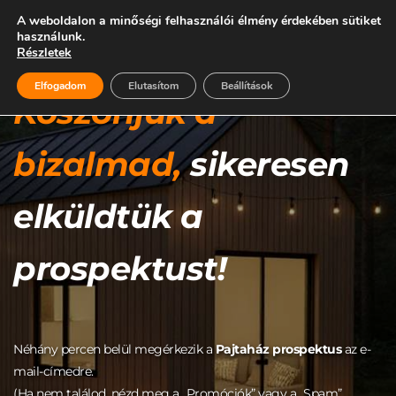
A weboldalon a minőségi felhasználói élmény érdekében sütiket
használunk.
Részletek
Elfogadom
Elutasítom
Beállítások
Köszönjük a 
bizalmad, 
sikeresen 
elküldtük a 
prospektust!
Néhány percen belül megérkezik a 
Pajtaház prospektus
 az e-
mail-címedre.
(Ha nem találod, nézd meg a „Promóciók” vagy a „Spam” 