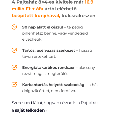
A Pajtaház 8×4-es kivitele már 
16,9 
millió Ft + áfa
 ártól elérhető – 
beépített konyhával, 
kulcsrakészen
90 nap alatt elkészül
 – te pedig 
pihenhetsz benne, vagy vendégeid 
élvezhetik.
Tartós, acélvázas szerkezet
 – hosszú 
távon értéket tart.
Energiatakarékos rendszer 
– alacsony 
rezsi, magas megtérülés
Karbantartás helyett szabadság
 – a ház 
dolgozik érted, nem fordítva.
Szeretnéd látni, hogyan nézne ki a Pajtaház 
a 
saját telkeden
?