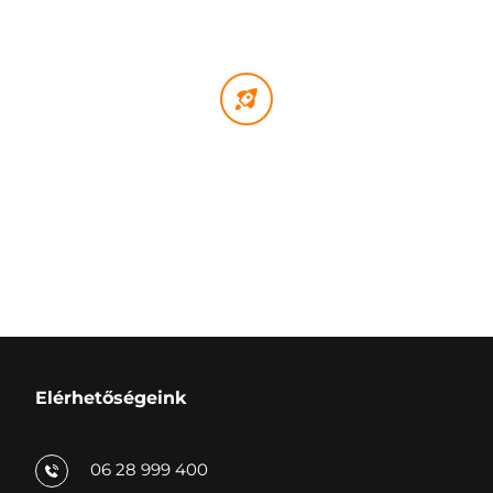
Modern technológia, gyors 
kivitelezés
A SteelTech technológiával Pajtaházad akár 90 nap alatt alatt 
költözhetővé válik – mindezt kompromisszumok nélkül.
Elérhetőségeink
06 28 999 400