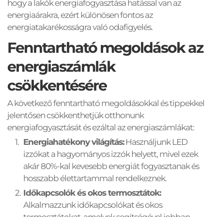
hogy a lakók energiafogyasztása hatással van az 
energiaárakra, ezért különösen fontos az 
energiatakarékosságra való odafigyelés. 
Fenntartható megoldások az 
energiaszámlák 
csökkentésére
A következő fenntartható megoldásokkal és tippekkel 
jelentősen csökkenthetjük otthonunk 
energiafogyasztását és ezáltal az energiaszámlákat:
Energiahatékony világítás:
 Használjunk LED 
izzókat a hagyományos izzók helyett, mivel ezek 
akár 80%-kal kevesebb energiát fogyasztanak és 
hosszabb élettartammal rendelkeznek.
Időkapcsolók és okos termosztátok:
Alkalmazzunk időkapcsolókat és okos 