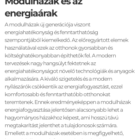
Modulházak és az 
energiaárak
A modulházak új generációja viszont 
energiahatékonyság és fenntarthatóság 
szempontjából kiemelkedő. Az előregyártott elemek 
használatával ezek az otthonok gyorsabban és 
költséghatékonyabban építhetők fel. A modern 
tervezések nagy hangsúlyt fektetnek az 
energiahatékonyságot növelő technológiák és anyagok 
alkalmazására. A kiváló szigetelés és a modern 
nyílászárók csökkentik az energiafogyasztást, ezzel 
komfortosabb és fenntarthatóbb otthonokat 
teremtenek. Ennek eredményeképpen a modulházak 
energiafogyasztása jelentősen alacsonyabb lehet a 
hagyományos házakhoz képest, ami hosszú távú 
megtakarítást jelenthet a tulajdonosok számára. 
Emellett a modulházak esetében is megfigyelhető, 