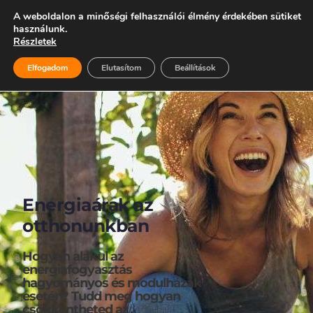
A weboldalon a minőségi felhasználói élmény érdekében sütiket
06 28 999 400
használunk.
Részletek
Elfogadom
Elutasítom
Beállítások
Energiaárak az 
otthonunkban
Hogyan alakul az 
energiafogyasztás 
hagyományos és modulházak 
esetén? Tudd meg hogyan 
csökkentheted az 