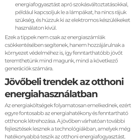
energiafogyasztást apró szokásváltoztatásokkal, 
például kapcsoljuk le a lámpákat, ha nincs rájuk 
szükség, és húzzuk ki az elektromos készülékeket 
használaton kívül.
Ezek a tippek nem csak az energiaszámlák 
csökkentésében segítenek, hanem hozzájárulnak a 
környezet védelméhez is, így fenntarthatóbb jövőt 
teremthetünk mind magunk, mind a következő 
generációk számára.
Jövőbeli trendek az otthoni 
energiahasználatban
Az energiaköltségek folyamatosan emelkednek, ezért 
egyre fontosabb az energiahatékony és fenntartható 
otthonok létrehozása. A jövőben várhatóan további 
fejlesztések lesznek a technológiákban, amelyek még 
hatékonyabbá teszik az otthoni energiafogyasztást.