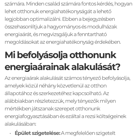
számára. Minden család számára fontos kérdés, hogyan 
lehet otthonuk energiahatékonyságát a lehető 
legjobban optimalizálni. Ebben a bejegyzésben 
összehasonlítjuk a hagyományos és modulházak 
energiaárát, és megvizsgáljuk a fenntartható 
megoldásokat az energiahatékonyság érdekében.
Mi befolyásolja otthonunk 
energiaárainak alakulását?
Az energiaárak alakulását számos tényező befolyásolja, 
amelyek közül néhány közvetlenül az otthon 
állapotához és szerkezetéhez kapcsolható. Az 
alábbiakban részletezzük, mely tényezők milyen 
mértékben játszanak szerepet otthonunk 
energiafogyasztásában és ezáltal a rezsi költségeinek 
alakulásában:
Épület szigetelése:
 A megfelelően szigetelt 