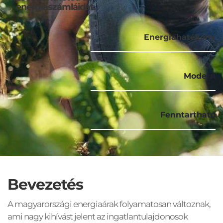
energiaszámláidat.
Energiahatékony
Modern
Fenntartható
Bevezetés
A magyarországi energiaárak folyamatosan változnak, 
ami nagy kihívást jelent az ingatlantulajdonosok 