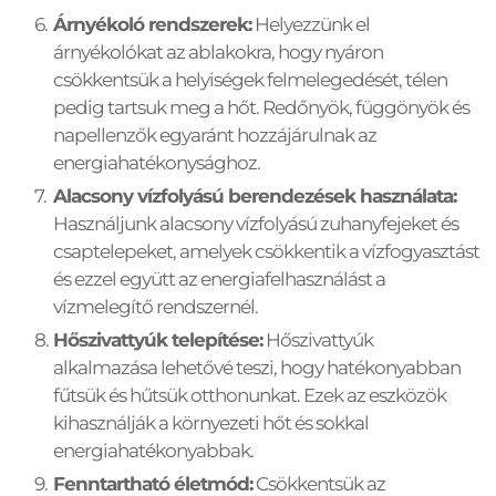
Árnyékoló rendszerek:
 Helyezzünk el 
árnyékolókat az ablakokra, hogy nyáron 
csökkentsük a helyiségek felmelegedését, télen 
pedig tartsuk meg a hőt. Redőnyök, függönyök és 
napellenzők egyaránt hozzájárulnak az 
energiahatékonysághoz.
Alacsony vízfolyású berendezések használata:
Használjunk alacsony vízfolyású zuhanyfejeket és 
csaptelepeket, amelyek csökkentik a vízfogyasztást 
és ezzel együtt az energiafelhasználást a 
vízmelegítő rendszernél.
Hőszivattyúk telepítése:
 Hőszivattyúk 
alkalmazása lehetővé teszi, hogy hatékonyabban 
fűtsük és hűtsük otthonunkat. Ezek az eszközök 
kihasználják a környezeti hőt és sokkal 
energiahatékonyabbak.
Fenntartható életmód:
 Csökkentsük az 