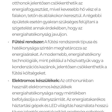
otthonok jelentősen csökkenthetik az 
energiafogyasztást, mivel kevesebb hő vész el a 
falakon, tetőn és ablakokon keresztül. A régebbi 
épületek esetén gyakran szükséges felújítani a 
szigetelést annak érdekében, hogy az 
energiahatékonyság javuljon.
Fűtési rendszer:
 A fűtési rendszerek típusa és 
hatékonysága szintén meghatározza az 
energiaárakat. A modernebb, energiahatékony 
technológiák, mint például a hőszivattyúk vagy a 
kondenzációs kazánok, jelentősen csökkenthetik a 
fűtési költségeket.
Elektromos készülékek:
 Az otthonunkban 
használt elektromos készülékek 
energiahatékonysága nagy mértékben 
befolyásolja a villanyszámlát. Az energiatakarékos 
háztartási gépek és LED világítás használata hosszú 
távon jelentős megtakarítást eredményezhetnek.