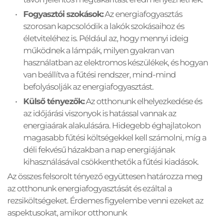
Fogyasztói szokások:
 Az energiafogyasztás 
szorosan kapcsolódik a lakók szokásaihoz és 
életviteléhez is. Például az, hogy mennyi ideig 
működnek a lámpák, milyen gyakran van 
használatban az elektromos készülékek, és hogyan 
van beállítva a fűtési rendszer, mind-mind 
befolyásolják az energiafogyasztást.
Külső tényezők:
 Az otthonunk elhelyezkedése és 
az időjárási viszonyok is hatással vannak az 
energiaárak alakulására. Hidegebb éghajlatokon 
magasabb fűtési költségekkel kell számolni, míg a 
déli fekvésű házakban a nap energiájának 
kihasználásával csökkenthetők a fűtési kiadások.
Az összes felsorolt tényező együttesen határozza meg 
az otthonunk energiafogyasztását és ezáltal a 
rezsiköltségeket. Érdemes figyelembe venni ezeket az 
aspektusokat, amikor otthonunk 