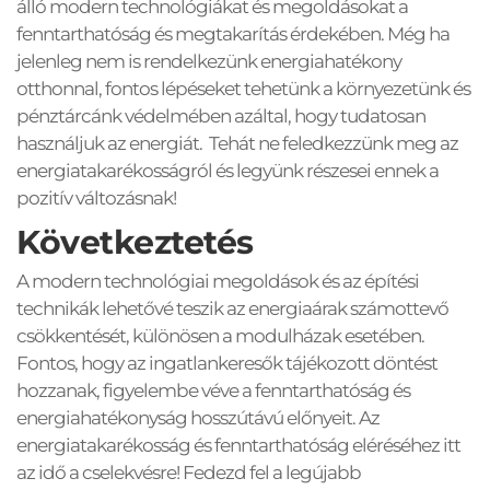
álló modern technológiákat és megoldásokat a 
fenntarthatóság és megtakarítás érdekében. Még ha 
jelenleg nem is rendelkezünk energiahatékony 
otthonnal, fontos lépéseket tehetünk a környezetünk és 
pénztárcánk védelmében azáltal, hogy tudatosan 
használjuk az energiát.  Tehát ne feledkezzünk meg az 
energiatakarékosságról és legyünk részesei ennek a 
pozitív változásnak! 
Következtetés
A modern technológiai megoldások és az építési 
technikák lehetővé teszik az energiaárak számottevő 
csökkentését, különösen a modulházak esetében. 
Fontos, hogy az ingatlankeresők tájékozott döntést 
hozzanak, figyelembe véve a fenntarthatóság és 
energiahatékonyság hosszútávú előnyeit. Az 
energiatakarékosság és fenntarthatóság eléréséhez itt 
az idő a cselekvésre! Fedezd fel a legújabb 