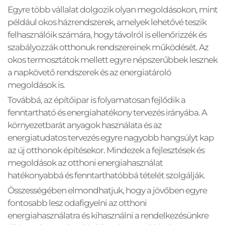
Egyre több vállalat dolgozik olyan megoldásokon, mint 
például okos házrendszerek, amelyek lehetővé teszik 
felhasználóik számára, hogy távolról is ellenőrizzék és 
szabályozzák otthonuk rendszereinek működését. Az 
okos termosztátok mellett egyre népszerűbbek lesznek 
a napkövető rendszerek és az energiatároló 
megoldások is. 
Továbbá, az építőipar is folyamatosan fejlődik a 
fenntartható és energiahatékony tervezés irányába. A 
környezetbarát anyagok használata és az 
energiatudatos tervezés egyre nagyobb hangsúlyt kap 
az új otthonok építésekor. Mindezek a fejlesztések és 
megoldások az otthoni energiahasználat 
hatékonyabbá és fenntarthatóbbá tételét szolgálják.
Összességében elmondhatjuk, hogy a jövőben egyre 
fontosabb lesz odafigyelni az otthoni 
energiahasználatra és kihasználni a rendelkezésünkre 