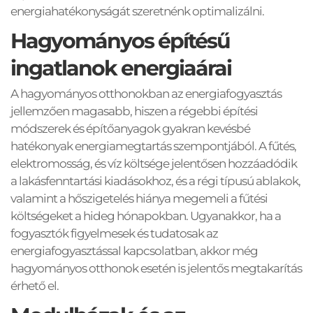
energiahatékonyságát szeretnénk optimalizálni.
Hagyományos építésű 
ingatlanok energiaárai
A hagyományos otthonokban az energiafogyasztás 
jellemzően magasabb, hiszen a régebbi építési 
módszerek és építőanyagok gyakran kevésbé 
hatékonyak energiamegtartás szempontjából. A fűtés, 
elektromosság, és víz költsége jelentősen hozzáadódik 
a lakásfenntartási kiadásokhoz, és a régi típusú ablakok, 
valamint a hőszigetelés hiánya megemeli a fűtési 
költségeket a hideg hónapokban. Ugyanakkor, ha a 
fogyasztók figyelmesek és tudatosak az 
energiafogyasztással kapcsolatban, akkor még 
hagyományos otthonok esetén is jelentős megtakarítás 
érhető el.