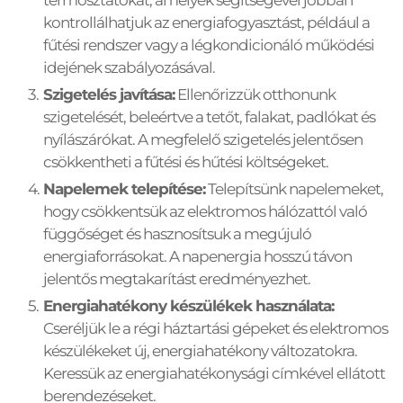
termosztátokat, amelyek segítségével jobban 
kontrollálhatjuk az energiafogyasztást, például a 
fűtési rendszer vagy a légkondicionáló működési 
idejének szabályozásával.
Szigetelés javítása:
 Ellenőrizzük otthonunk 
szigetelését, beleértve a tetőt, falakat, padlókat és 
nyílászárókat. A megfelelő szigetelés jelentősen 
csökkentheti a fűtési és hűtési költségeket.
Napelemek telepítése:
 Telepítsünk napelemeket, 
hogy csökkentsük az elektromos hálózattól való 
függőséget és hasznosítsuk a megújuló 
energiaforrásokat. A napenergia hosszú távon 
jelentős megtakarítást eredményezhet.
Energiahatékony készülékek használata:
Cseréljük le a régi háztartási gépeket és elektromos 
készülékeket új, energiahatékony változatokra. 
Keressük az energiahatékonysági címkével ellátott 
berendezéseket.